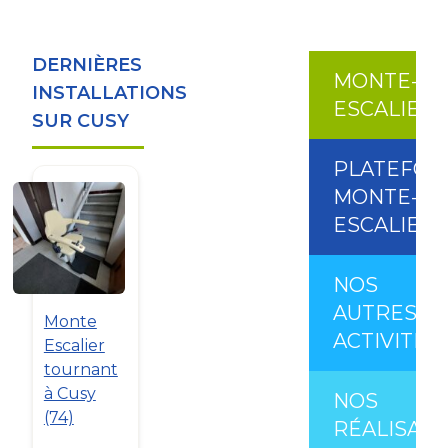
DERNIÈRES
MONTE-
INSTALLATIONS
ESCALIER
SUR CUSY
PLATEFO
MONTE-
ESCALIER
NOS
AUTRES
Monte
ACTIVITÉS
Escalier
tournant
à Cusy
NOS
(74)
RÉALISATI