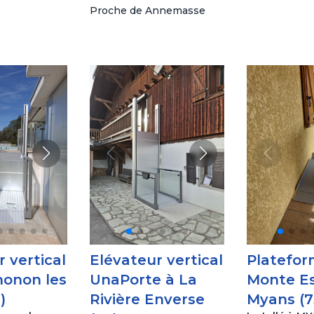
Proche de Annemasse
 vertical
Elévateur vertical
Platefo
onon les
UnaPorte à La
Monte Es
)
Rivière Enverse
Myans (7