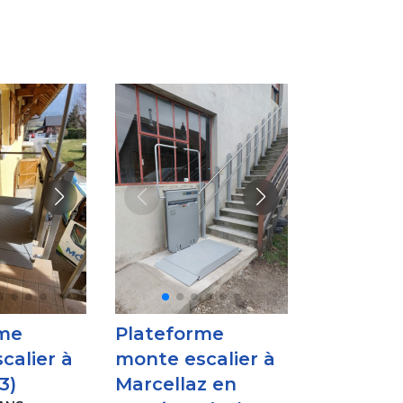
rme
Plateforme
calier à
monte escalier à
3)
Marcellaz en