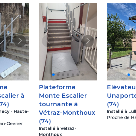
rme
Plateforme
Elévateur
calier à
Monte Escalier
Unaporte
74)
tournante à
(74)
necy - Haute-
Installé à Lul
Vétraz-Monthoux
Proche de H
(74)
an-Gevrier
Installé à Vétraz-
Monthoux