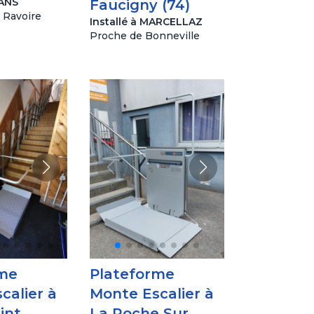
YANS
Faucigny (74)
 Ravoire
Installé à MARCELLAZ
Proche de Bonneville
rme
Plateforme
calier à
Monte Escalier à
int
La Roche Sur