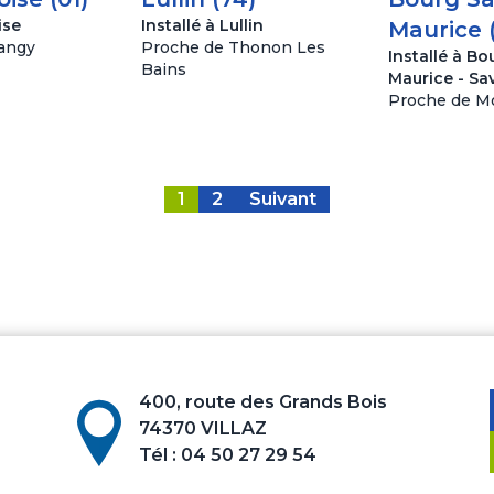
ise
Installé à Lullin
Maurice 
angy
Proche de Thonon Les
Installé à Bo
Bains
Maurice - Sav
Proche de Mo
Pagination
des
publications
1
2
Suivant
400, route des Grands Bois
74370 VILLAZ
Tél :
04 50 27 29 54