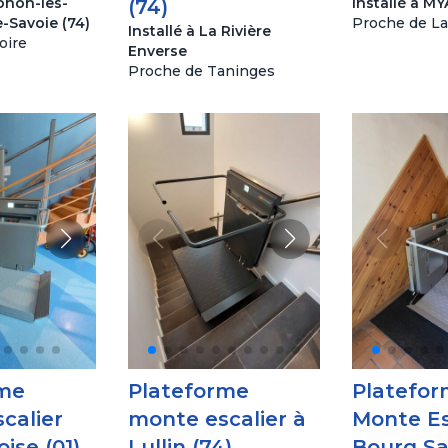
honon-les-
Installé à M
(74)
e-Savoie (74)
Proche de La
Installé à La Rivière
oire
Enverse
Proche de Taninges
rme
Plateforme
Platefo
calier
monte escalier à
Monte Es
ise (01)
Lullin (74)
Bourg Sa