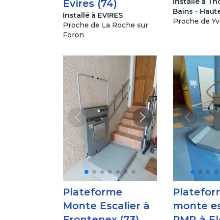
Installé à T
Evires (74)
Bains - Haut
Installé à EVIRES
Proche de Yv
Proche de La Roche sur
Foron
Plateforme
Platefo
Monte Escalier à
monte es
Frontenex (73)
PMR à Elo