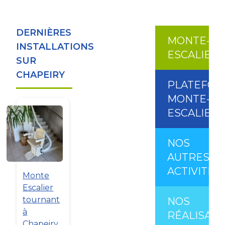
DERNIÈRES
MONTE-
INSTALLATIONS
ESCALIER
SUR
CHAPEIRY
PLATEFO
MONTE-
ESCALIER
NOS
AUTRES
ACTIVITÉS
Monte
Escalier
tournant
NOS
à
RÉALISATI
Chapeiry