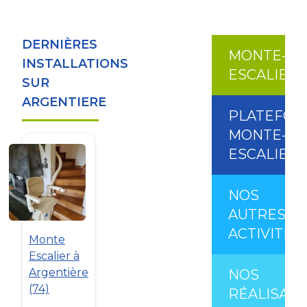
DERNIÈRES
MONTE-
INSTALLATIONS
ESCALIER
SUR
ARGENTIERE
PLATEFO
MONTE-
ESCALIER
NOS
AUTRES
ACTIVITÉS
Monte
Escalier à
Argentière
NOS
(74)
RÉALISATI